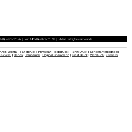
49 (0)5492 5575 47 | Fax: +49 (0)5492 5575 90 | E-Mail:
info@customwear.de
 Kreis Vechta
|
T-Shirtdruck
|
Printwear
|
Textildruck
|
T-Shirt Druck
|
Sonderanfertigungen
druckerei
|
Hanes
|
Tshirtdruck
|
Original Chameleon
|
Tshirt Druck
|
Wahlbuch
|
Stickerei