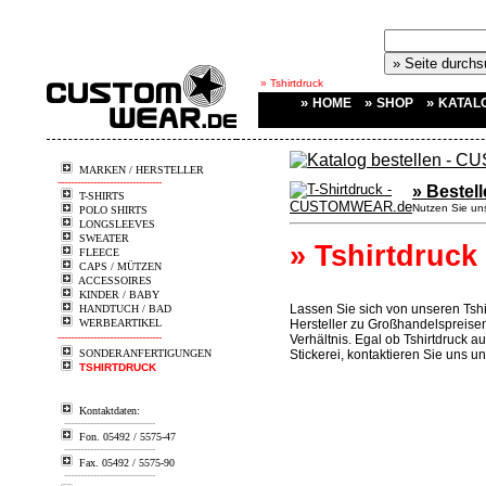
» Tshirtdruck
»
»
»
HOME
SHOP
KATAL
MARKEN / HERSTELLER
--------------------------------
» Bestell
T-SHIRTS
Nutzen Sie uns
POLO SHIRTS
LONGSLEEVES
SWEATER
» Tshirtdruck
FLEECE
CAPS / MÜTZEN
ACCESSOIRES
KINDER / BABY
Lassen Sie sich von unseren Tshi
HANDTUCH / BAD
WERBEARTIKEL
Hersteller zu Großhandelspreise
--------------------------------
Verhältnis. Egal ob Tshirtdruck a
SONDERANFERTIGUNGEN
Stickerei, kontaktieren Sie uns u
TSHIRTDRUCK
Kontaktdaten:
----------------------------
Fon. 05492 / 5575-47
----------------------------
Fax. 05492 / 5575-90
----------------------------