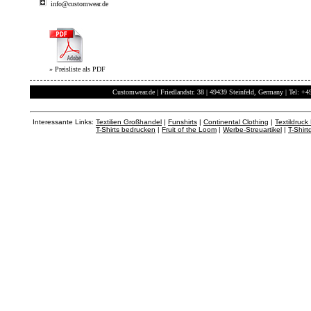
info@customwear.de
» Preisliste als PDF
Customwear.de | Friedlandstr. 38 | 49439 Steinfeld, Germany | Tel: +
Interessante Links:
Textilien Großhandel
|
Funshirts
|
Continental Clothing
|
Textildruck
T-Shirts bedrucken
|
Fruit of the Loom
|
Werbe-Streuartikel
|
T-Shirt