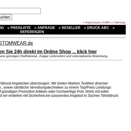
» Impressum
|
AGB´s
|
Sitemap
»
»
»
»
»
OG
PREISLISTE
ANFRAGE
RESELLER
DRUCK ABC
REFERENZEN
en Sie 24h direkt im Online Shop ... klick hier
ere günstigen Staffelpreise. Zügige Lieferzeiten und unkomplizierte Abwicklung.
rtdruck Angeboten überzeugen. Wir bieten Marken Textilien diverser
n., sowie sämtliche Veredlungstechniken zu einem Top/Preis Leistungs
uf günstigen Promotion Artikeln oder hochwertige Polo Shirts mit edler
nd wir erstellen mit Sicherheit ein passendes Angebot in Sachen Tshirtdruck.