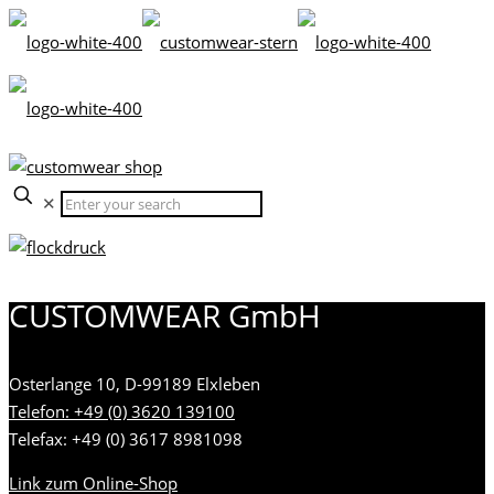
✕
CUSTOMWEAR GmbH
Osterlange 10, D-99189 Elxleben
Telefon: +49 (0) 3620 139100
Telefax: +49 (0) 3617 8981098
Link zum Online-Shop