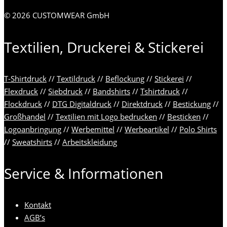
© 2026 CUSTOMWEAR GmbH
Textilien, Druckerei & Stickerei
T-Shirtdruck
//
Textildruck
//
Beflockung
//
Stickerei
//
Flexdruck
//
Siebdruck
//
Bandshirts
//
Tshirtdruck
//
Flockdruck
//
DTG Digitaldruck
//
Direktdruck
//
Bestickung
//
Großhandel
//
Textilien mit Logo bedrucken
//
Besticken
//
Logoanbringung
//
Werbemittel
//
Werbeartikel
//
Polo Shirts
//
Sweatshirts
//
Arbeitskleidung
Service & Informationen
Kontakt
AGB’s