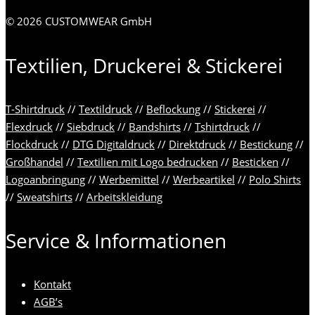
© 2026 CUSTOMWEAR GmbH
Textilien, Druckerei & Stickerei
T-Shirtdruck
//
Textildruck
//
Beflockung
//
Stickerei
//
Flexdruck
//
Siebdruck
//
Bandshirts
//
Tshirtdruck
//
Flockdruck
//
DTG Digitaldruck
//
Direktdruck
//
Bestickung
//
Großhandel
//
Textilien mit Logo bedrucken
//
Besticken
//
Logoanbringung
//
Werbemittel
//
Werbeartikel
//
Polo Shirts
//
Sweatshirts
//
Arbeitskleidung
Service & Informationen
Kontakt
AGB’s