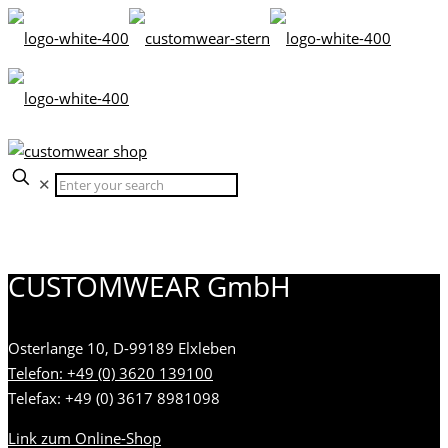
✕
CUSTOMWEAR GmbH
Osterlange 10, D-99189 Elxleben
Telefon: +49 (0) 3620 139100
Telefax: +49 (0) 3617 8981098
Link zum Online-Shop