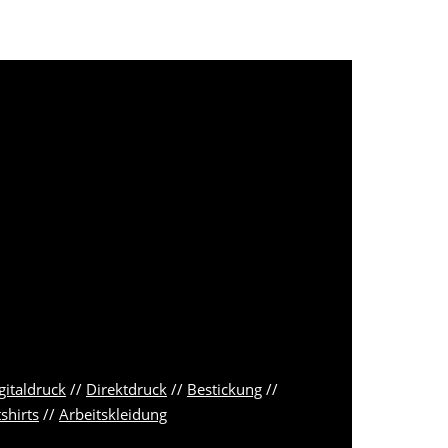
gitaldruck
//
Direktdruck
//
Bestickung
//
shirts
//
Arbeitskleidung