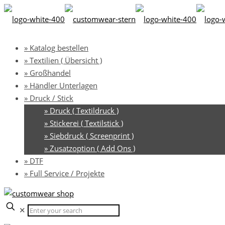
» Katalog bestellen
» Textilien ( Übersicht )
» Großhandel
» Händler Unterlagen
» Druck / Stick
» Druck ( Textildruck )
» Stickerei ( Textilstick )
» Siebdruck ( Screenprint )
» Zusatzoption ( Add Ons )
» DTF
» Full Service / Projekte
✕