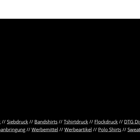
k
//
Siebdruck
//
Bandshirts
//
Tshirtdruck
//
Flockdruck
//
DTG Di
oanbringung
//
Werbemittel
//
Werbeartikel
//
Polo Shirts
//
Sweat