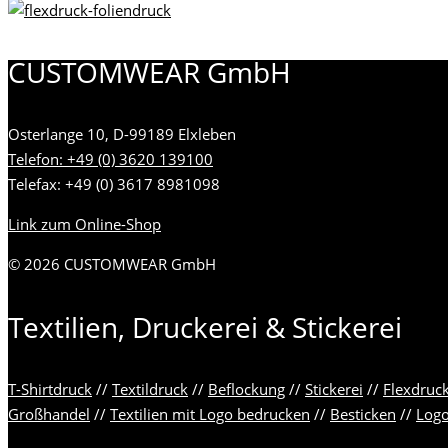
CUSTOMWEAR GmbH
Osterlange 10, D-99189 Elxleben
Telefon: +49 (0) 3620 139100
Telefax: +49 (0) 3617 8981098
Link zum Online-Shop
© 2026 CUSTOMWEAR GmbH
Textilien, Druckerei & Stickerei
T-Shirtdruck
//
Textildruck
//
Beflockung
//
Stickerei
//
Flexdruc
Großhandel
//
Textilien mit Logo bedrucken
//
Besticken
//
Log