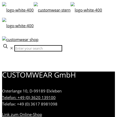
✕
CUSTOMWEAR GmbH
Osterlange 10, D-99189 Elxleben
Telefon: +49 (0) 3620 139100
Telefax: +49 (0) 3617 8981098
Link zum Online-Shop