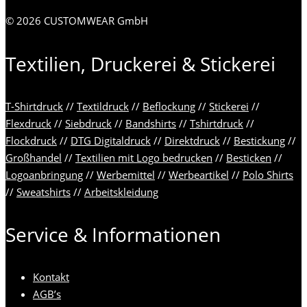
© 2026 CUSTOMWEAR GmbH
Textilien, Druckerei & Stickerei
T-Shirtdruck
//
Textildruck
//
Beflockung
//
Stickerei
//
Flexdruck
//
Siebdruck
//
Bandshirts
//
Tshirtdruck
//
Flockdruck
//
DTG Digitaldruck
//
Direktdruck
//
Bestickung
//
Großhandel
//
Textilien mit Logo bedrucken
//
Besticken
//
Logoanbringung
//
Werbemittel
//
Werbeartikel
//
Polo Shirts
//
Sweatshirts
//
Arbeitskleidung
Service & Informationen
Kontakt
AGB’s