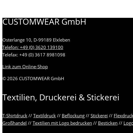
CUSTOMWEAR GmbH
Osterlange 10, D-99189 Elxleben
Telefon: +49 (0) 3620 139100
Telefax: +49 (0) 3617 8981098
Link zum Online-Shop
© 2026 CUSTOMWEAR GmbH
Textilien, Druckerei & Stickerei
T-Shirtdruck
//
Textildruck
//
Beflockung
//
Stickerei
//
Flexdruc
Großhandel
//
Textilien mit Logo bedrucken
//
Besticken
//
Log