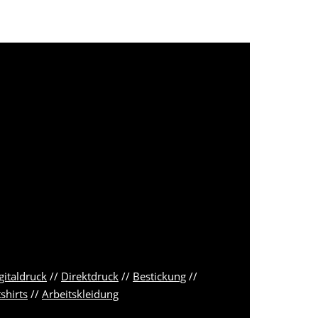
gitaldruck
//
Direktdruck
//
Bestickung
//
shirts
//
Arbeitskleidung