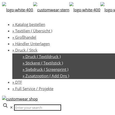
» Katalog bestellen
» Textilien ( Übersicht )
» Großhandel
» Händler Unterlagen
» Druck / Stick
» Druck ( Textildruck )
» Stickerei ( Textilstick )
» Siebdruck ( Screenprint )
» Zusatzoption ( Add Ons )
» DTF
» Full Service / Projekte
✕