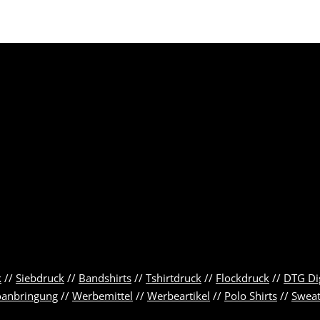
k
//
Siebdruck
//
Bandshirts
//
Tshirtdruck
//
Flockdruck
//
DTG Di
oanbringung
//
Werbemittel
//
Werbeartikel
//
Polo Shirts
//
Sweat