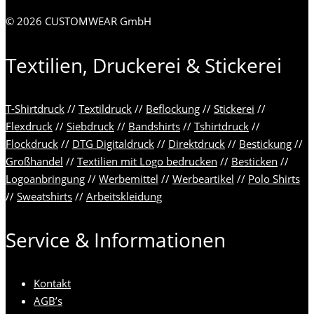
© 2026 CUSTOMWEAR GmbH
Textilien, Druckerei & Stickerei
T-Shirtdruck
//
Textildruck
//
Beflockung
//
Stickerei
//
Flexdruck
//
Siebdruck
//
Bandshirts
//
Tshirtdruck
//
Flockdruck
//
DTG Digitaldruck
//
Direktdruck
//
Bestickung
//
Großhandel
//
Textilien mit Logo bedrucken
//
Besticken
//
Logoanbringung
//
Werbemittel
//
Werbeartikel
//
Polo Shirts
//
Sweatshirts
//
Arbeitskleidung
Service & Informationen
Kontakt
AGB’s