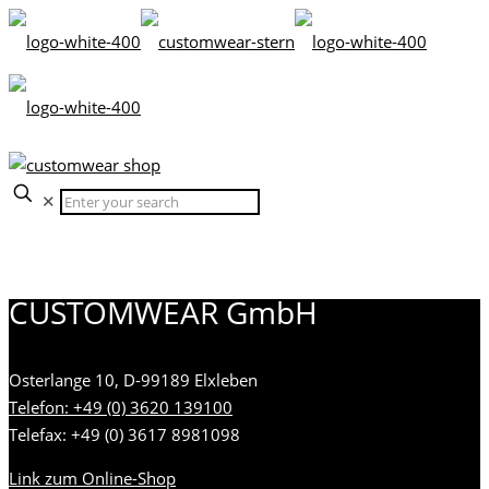
✕
CUSTOMWEAR GmbH
Osterlange 10, D-99189 Elxleben
Telefon: +49 (0) 3620 139100
Telefax: +49 (0) 3617 8981098
Link zum Online-Shop