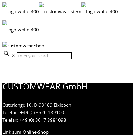
✕
CUSTOMWEAR GmbH
Osterlange 10, D-99189 Elxleben
Telefon: +49 (0) 3620 139100
Telefax: +49 (0) 3617 8981098
Link zum Online-Shop