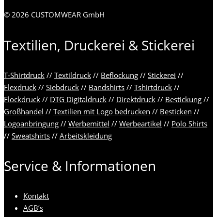
© 2026 CUSTOMWEAR GmbH
Textilien, Druckerei & Stickerei
T-Shirtdruck
//
Textildruck
//
Beflockung
//
Stickerei
//
Flexdruck
//
Siebdruck
//
Bandshirts
//
Tshirtdruck
//
Flockdruck
//
DTG Digitaldruck
//
Direktdruck
//
Bestickung
//
Großhandel
//
Textilien mit Logo bedrucken
//
Besticken
//
Logoanbringung
//
Werbemittel
//
Werbeartikel
//
Polo Shirts
//
Sweatshirts
//
Arbeitskleidung
Service & Informationen
Kontakt
AGB’s