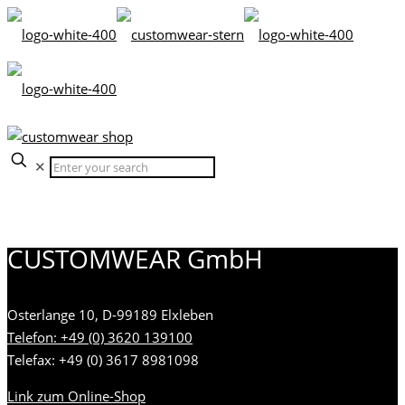
✕
CUSTOMWEAR GmbH
Osterlange 10, D-99189 Elxleben
Telefon: +49 (0) 3620 139100
Telefax: +49 (0) 3617 8981098
Link zum Online-Shop