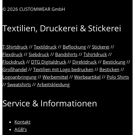
© 2026 CUSTOMWEAR GmbH
Textilien, Druckerei & Stickerei
T-Shirtdruck
//
Textildruck
//
Beflockung
//
Stickerei
//
Flexdruck
//
Siebdruck
//
Bandshirts
//
Tshirtdruck
//
Flockdruck
//
DTG Digitaldruck
//
Direktdruck
//
Bestickung
//
Großhandel
//
Textilien mit Logo bedrucken
//
Besticken
//
Logoanbringung
//
Werbemittel
//
Werbeartikel
//
Polo Shirts
//
Sweatshirts
//
Arbeitskleidung
Service & Informationen
Kontakt
AGB’s