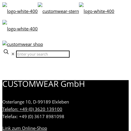
✕
CUSTOMWEAR GmbH
Osterlange 10, D-99189 Elxleben
Telefon: +49 (0) 3620 139100
Telefax: +49 (0) 3617 8981098
Link zum Online-Shop