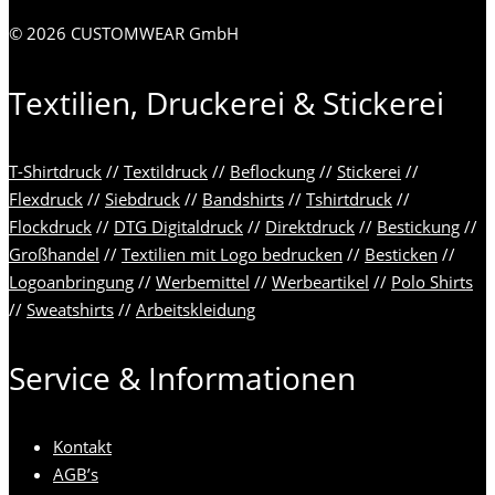
© 2026 CUSTOMWEAR GmbH
Textilien, Druckerei & Stickerei
T-Shirtdruck
//
Textildruck
//
Beflockung
//
Stickerei
//
Flexdruck
//
Siebdruck
//
Bandshirts
//
Tshirtdruck
//
Flockdruck
//
DTG Digitaldruck
//
Direktdruck
//
Bestickung
//
Großhandel
//
Textilien mit Logo bedrucken
//
Besticken
//
Logoanbringung
//
Werbemittel
//
Werbeartikel
//
Polo Shirts
//
Sweatshirts
//
Arbeitskleidung
Service & Informationen
Kontakt
AGB’s