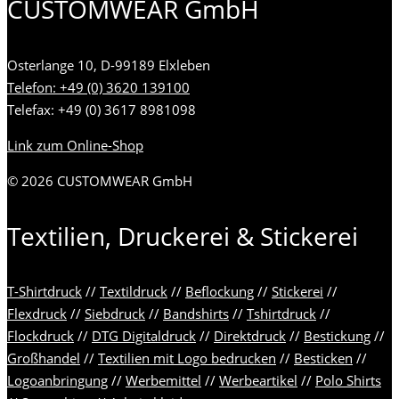
CUSTOMWEAR GmbH
Osterlange 10, D-99189 Elxleben
Telefon: +49 (0) 3620 139100
Telefax: +49 (0) 3617 8981098
Link zum Online-Shop
© 2026 CUSTOMWEAR GmbH
Textilien, Druckerei & Stickerei
T-Shirtdruck
//
Textildruck
//
Beflockung
//
Stickerei
//
Flexdruck
//
Siebdruck
//
Bandshirts
//
Tshirtdruck
//
Flockdruck
//
DTG Digitaldruck
//
Direktdruck
//
Bestickung
//
Großhandel
//
Textilien mit Logo bedrucken
//
Besticken
//
Logoanbringung
//
Werbemittel
//
Werbeartikel
//
Polo Shirts