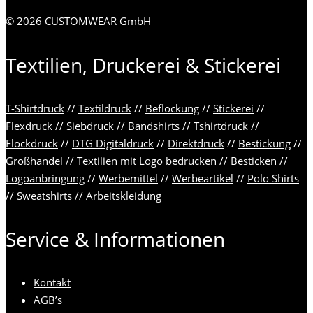
© 2026 CUSTOMWEAR GmbH
Textilien, Druckerei & Stickerei
T-Shirtdruck
//
Textildruck
//
Beflockung
//
Stickerei
//
Flexdruck
//
Siebdruck
//
Bandshirts
//
Tshirtdruck
//
Flockdruck
//
DTG Digitaldruck
//
Direktdruck
//
Bestickung
//
Großhandel
//
Textilien mit Logo bedrucken
//
Besticken
//
Logoanbringung
//
Werbemittel
//
Werbeartikel
//
Polo Shirts
//
Sweatshirts
//
Arbeitskleidung
Service & Informationen
Kontakt
AGB’s