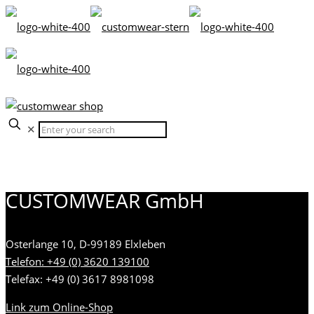
✕
CUSTOMWEAR GmbH
Osterlange 10, D-99189 Elxleben
Telefon: +49 (0) 3620 139100
Telefax: +49 (0) 3617 8981098
Link zum Online-Shop